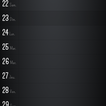
22
Sam.
23
Dim.
24
Lun.
25
Mar.
26
Mer.
27
Jeu.
28
Ven.
29