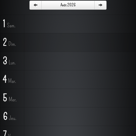
Août 2026
1
Sam.
2
Dim.
3
Lun.
4
Mar.
5
Mer.
6
Jeu.
7