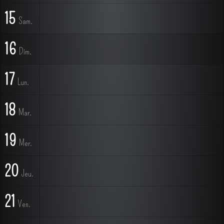
15
Sam.
16
Dim.
17
Lun.
18
Mar.
19
Mer.
20
Jeu.
21
Ven.