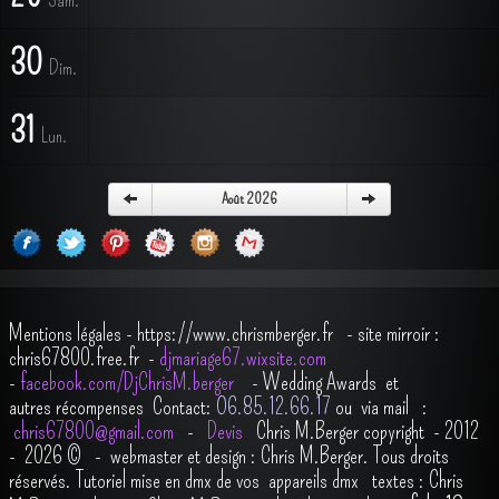
Sam.
30
Dim.
31
Lun.
Août 2026
Mentions légales
-
https://www.chrismberger.fr
- site mirroir :
chris67800.free.fr -
djmariage67.wixsite.com
-
facebook.com/DjChrisM.berger
-
Wedding Awards et
autres récompenses
Contact:
O6.85.12.66.17
ou via mail :
chris67800@gmail.com
-
Devis
Chris M.Berger copyright - 2012
- 2026
© - webmaster et design : Chris M.Berger. Tous droits
réservés.
Tutoriel mise en dmx de vos appareils dmx
t
extes : Chris