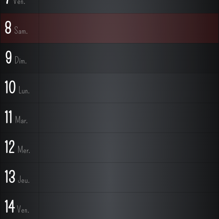
Ven.
8
Sam.
9
Dim.
10
Lun.
11
Mar.
12
Mer.
13
Jeu.
14
Ven.