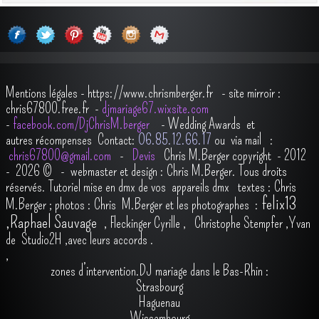
Mentions légales
-
https://www.chrismberger.fr
- site mirroir :
chris67800.free.fr -
djmariage67.wixsite.com
-
facebook.com/DjChrisM.berger
-
Wedding Awards et
autres récompenses
Contact:
O6.85.12.66.17
ou via mail :
chris67800@gmail.com
-
Devis
Chris M.Berger copyright - 2012
- 2026
© - webmaster et design : Chris M.Berger. Tous droits
réservés.
Tutoriel mise en dmx de vos appareils dmx
t
extes : Chris
felix13
M.Berger ; photos : Chris M.Berger et les photographes :
,
Raphael Sauvage
,
Fleckinger Cyrille
,
Christophe Stempfer
,
Yvan
de Studio2H
,avec leurs accords
.
,
zones d’intervention.DJ mariage dans le Bas-Rhin :
Strasbourg
Haguenau
Wissembourg