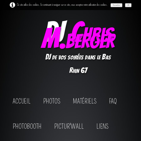
Ce site utilise des cookies. En continuant à naviguer sur ce site, vous acceptez notre utilisation des cookies.
Personnaliser
OK
DJ
Chris
M.berger
DJ de vos soirées dans le Bas
Rhin 67
ACCUEIL
PHOTOS
MATÉRIELS
FAQ
PHOTOBOOTH
PICTUR'WALL
LIENS