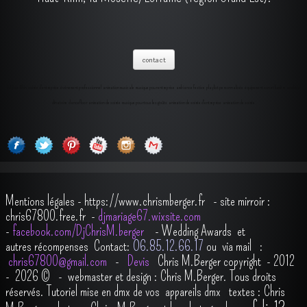
contact
DJ Bas-Rhin soirée d'entreprise événement professionnel animation musicale musique pour entreprise ambiance festive playlist personnalisée équipement son et lumière cocktail
dînatoire dancefloor animation de soirée musique pour tous les goûts animation de soirée d'entreprise animation de soirée
Mentions légales
-
https://www.chrismberger.fr
- site mirroir :
chris67800.free.fr -
djmariage67.wixsite.com
-
facebook.com/DjChrisM.berger
-
Wedding Awards et
autres récompenses
Contact:
O6.85.12.66.17
ou via mail :
chris67800@gmail.com
-
Devis
Chris M.Berger copyright - 2012
- 2026
© - webmaster et design : Chris M.Berger. Tous droits
réservés.
Tutoriel mise en dmx de vos appareils dmx
t
extes : Chris