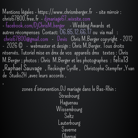
Mentions légales
-
https://www.chrismberger.fr
- site mirroir :
chris67800.free.fr -
djmariage67.wixsite.com
-
facebook.com/DjChrisM.berger
-
Wedding Awards et
autres récompenses
Contact:
O6.85.12.66.17
ou via mail :
chris67800@gmail.com
-
Devis
Chris M.Berger copyright - 2012
- 2026
© - webmaster et design : Chris M.Berger. Tous droits
réservés.
Tutoriel mise en dmx de vos appareils dmx
t
extes : Chris
felix13
M.Berger ; photos : Chris M.Berger et les photographes :
,
Raphael Sauvage
,
Fleckinger Cyrille
,
Christophe Stempfer
,
Yvan
de Studio2H
,avec leurs accords
.
,
zones d’intervention.DJ mariage dans le Bas-Rhin :
Strasbourg
Haguenau
Wissembourg
Seltz
Lauterbourg
Saverne
Obernai