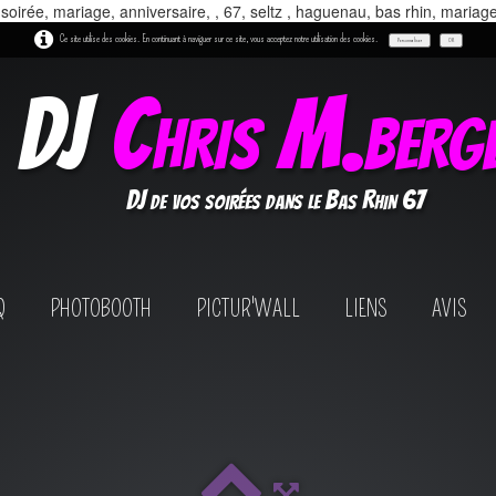
 soirée, mariage, anniversaire, , 67, seltz , haguenau, bas rhin, mariag
Ce site utilise des cookies. En continuant à naviguer sur ce site, vous acceptez notre utilisation des cookies.
Personnaliser
OK
DJ
Chris M.berg
DJ de vos soirées dans le Bas Rhin 67
Q
PHOTOBOOTH
PICTUR'WALL
LIENS
AVIS