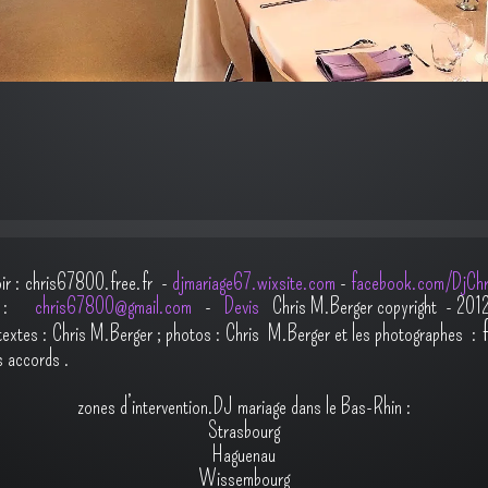
oir : chris67800.free.fr -
djmariage67.wixsite.com
-
facebook.com/DjChr
il :
chris67800@gmail.com
-
Devis
Chris M.Berger copyright - 201
t
extes : Chris M.Berger ; photos : Chris M.Berger et les photographes :
s accords
.
zones d’intervention.DJ mariage dans le Bas-Rhin :
Strasbourg
Haguenau
Wissembourg