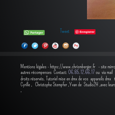
Tweet
Enregistrer
Partager
Mentions légales
-
https://www.chrismberger.fr
- site mirr
autres récompenses
Contact:
O6.85.12.66.17
ou via ma
droits réservés.
Tutoriel mise en dmx de vos appareils dmx
Cyrille
,
Christophe Stempfer
,
Yvan de Studio2H
,avec leur
,