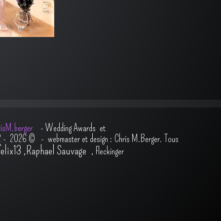
isM.berger
-
Wedding Awards et
2 - 2026
© - webmaster et design : Chris M.Berger. Tous
felix13
,
Raphael Sauvage
,
Fleckinger