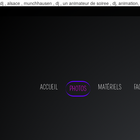
dj , alsace , munchhausen , dj , un animateur de soiree , dj, animation,
ACCUEIL
MATÉRIELS
FA
PHOTOS