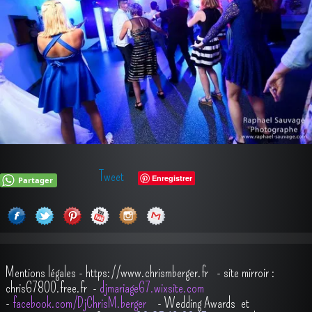
Tweet
Enregistrer
Partager
Mentions légales
-
https://www.chrismberger.fr
- site mirroir :
chris67800.free.fr -
djmariage67.wixsite.com
-
facebook.com/DjChrisM.berger
-
Wedding Awards et