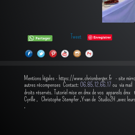
Tweet
Enregistrer
Partager
Mentions légales
-
https://www.chrismberger.fr
- site mirr
autres récompenses
Contact:
O6.85.12.66.17
ou via ma
droits réservés.
Tutoriel mise en dmx de vos appareils dmx
Cyrille
,
Christophe Stempfer
,
Yvan de Studio2H
,avec leur
,