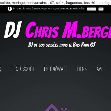
 soirée, mariage, anniversaire, , 67, seltz , haguenau, bas rhin, mariag
Ce site utilise des cookies. En continuant à naviguer sur ce site, vous acceptez notre utilisation des cookies.
Personnaliser
OK
DJ
Chris M.berg
DJ de vos soirées dans le Bas Rhin 67
Q
PHOTOBOOTH
PICTUR'WALL
LIENS
AVIS