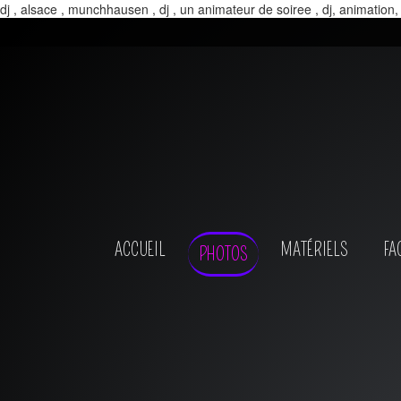
dj , alsace , munchhausen , dj , un animateur de soiree , dj, animation,
ACCUEIL
MATÉRIELS
FA
PHOTOS