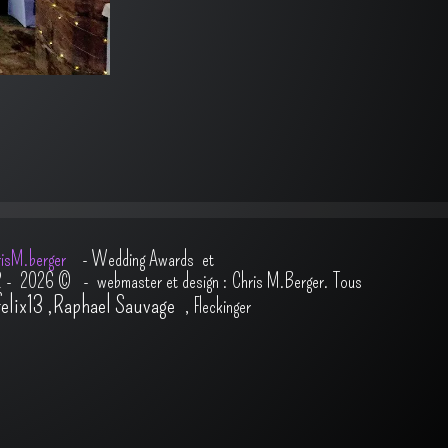
isM.berger
-
Wedding Awards et
2 - 2026
© - webmaster et design : Chris M.Berger. Tous
felix13
,
Raphael Sauvage
,
Fleckinger