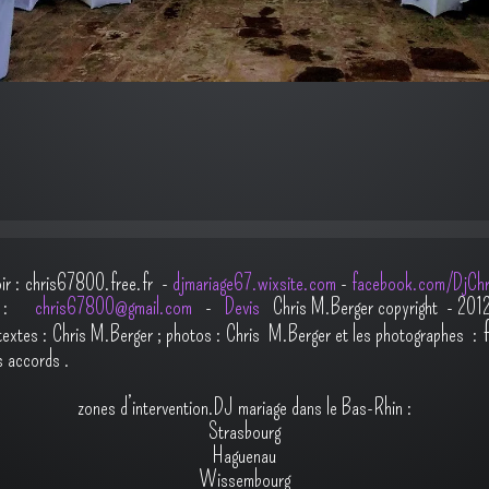
oir : chris67800.free.fr -
djmariage67.wixsite.com
-
facebook.com/DjChr
il :
chris67800@gmail.com
-
Devis
Chris M.Berger copyright - 201
t
extes : Chris M.Berger ; photos : Chris M.Berger et les photographes :
s accords
.
zones d’intervention.DJ mariage dans le Bas-Rhin :
Strasbourg
Haguenau
Wissembourg