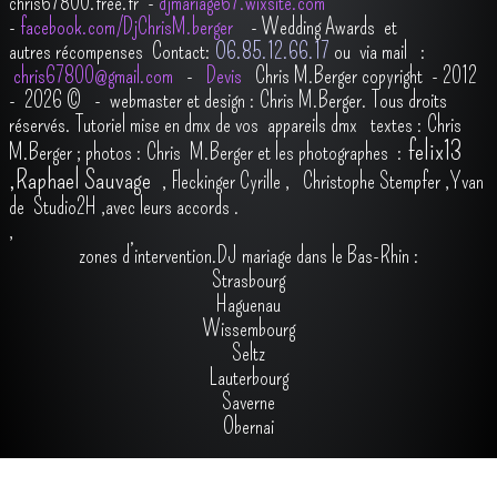
chris67800.free.fr -
djmariage67.wixsite.com
-
facebook.com/DjChrisM.berger
-
Wedding Awards et
autres récompenses
Contact:
O6.85.12.66.17
ou via mail :
chris67800@gmail.com
-
Devis
Chris M.Berger copyright - 2012
- 2026
© - webmaster et design : Chris M.Berger. Tous droits
réservés.
Tutoriel mise en dmx de vos appareils dmx
t
extes : Chris
felix13
M.Berger ; photos : Chris M.Berger et les photographes :
,
Raphael Sauvage
,
Fleckinger Cyrille
,
Christophe Stempfer
,
Yvan
de Studio2H
,avec leurs accords
.
,
zones d’intervention.DJ mariage dans le Bas-Rhin :
Strasbourg
Haguenau
Wissembourg
Seltz
Lauterbourg
Saverne
Obernai