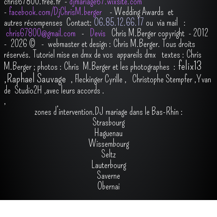
chris67800.free.fr -
djmariage67.wixsite.com
-
facebook.com/DjChrisM.berger
-
Wedding Awards et
autres récompenses
Contact:
O6.85.12.66.17
ou via mail :
chris67800@gmail.com
-
Devis
Chris M.Berger copyright - 2012
- 2026
© - webmaster et design : Chris M.Berger. Tous droits
réservés.
Tutoriel mise en dmx de vos appareils dmx
t
extes : Chris
felix13
M.Berger ; photos : Chris M.Berger et les photographes :
,
Raphael Sauvage
,
Fleckinger Cyrille
,
Christophe Stempfer
,
Yvan
de Studio2H
,avec leurs accords
.
,
zones d’intervention.DJ mariage dans le Bas-Rhin :
Strasbourg
Haguenau
Wissembourg
Seltz
Lauterbourg
Saverne
Obernai