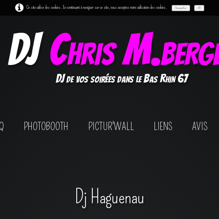
Ce site utilise des cookies. En continuant à naviguer sur ce site, vous acceptez notre utilisation des cookies.
Personnaliser
OK
DJ
Chris M.berg
DJ de vos soirées dans le Bas Rhin 67
Q
PHOTOBOOTH
PICTUR'WALL
LIENS
AVIS
Dj Haguenau