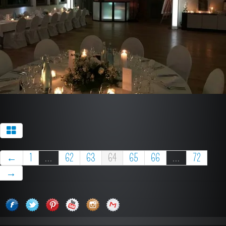
←
1
...
62
63
64
65
66
...
72
→