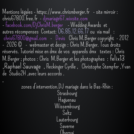
Mentions légales
-
https://www.chrismberger.fr
- site mirroir :
chris67800.free.fr -
djmariage67.wixsite.com
-
facebook.com/DjChrisM.berger
-
Wedding Awards et
autres récompenses
Contact:
O6.85.12.66.17
ou via mail :
chris67800@gmail.com
-
Devis
Chris M.Berger copyright - 2012
- 2026
© - webmaster et design : Chris M.Berger. Tous droits
réservés.
Tutoriel mise en dmx de vos appareils dmx
t
extes : Chris
felix13
M.Berger ; photos : Chris M.Berger et les photographes :
,
Raphael Sauvage
,
Fleckinger Cyrille
,
Christophe Stempfer
,
Yvan
de Studio2H
,avec leurs accords
.
,
zones d’intervention.DJ mariage dans le Bas-Rhin :
Strasbourg
Haguenau
Wissembourg
Seltz
Lauterbourg
Saverne
Obernai