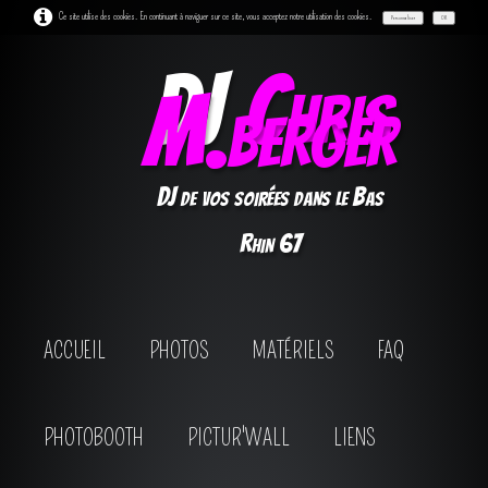
Ce site utilise des cookies. En continuant à naviguer sur ce site, vous acceptez notre utilisation des cookies.
Personnaliser
OK
DJ
Chris
M.berger
DJ de vos soirées dans le Bas
Rhin 67
ACCUEIL
PHOTOS
MATÉRIELS
FAQ
PHOTOBOOTH
PICTUR'WALL
LIENS