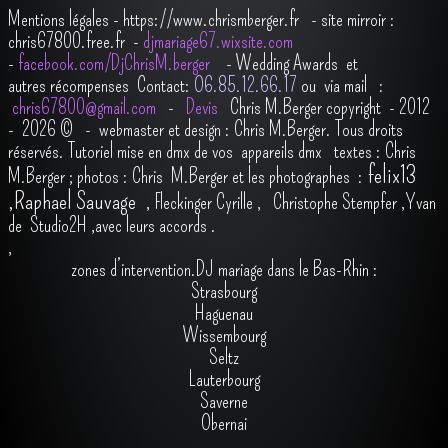
Mentions légales
-
https://www.chrismberger.fr
- site mirroir :
chris67800.free.fr -
djmariage67.wixsite.com
-
facebook.com/DjChrisM.berger
-
Wedding Awards et
autres récompenses
Contact:
O6.85.12.66.17
ou via mail :
chris67800@gmail.com
-
Devis
Chris M.Berger copyright - 2012
- 2026
© - webmaster et design : Chris M.Berger. Tous droits
réservés.
Tutoriel mise en dmx de vos appareils dmx
t
extes : Chris
felix13
M.Berger ; photos : Chris M.Berger et les photographes :
,
Raphael Sauvage
,
Fleckinger Cyrille
,
Christophe Stempfer
,
Yvan
de Studio2H
,avec leurs accords
.
,
zones d’intervention.DJ mariage dans le Bas-Rhin :
Strasbourg
Haguenau
Wissembourg
Seltz
Lauterbourg
Saverne
Obernai