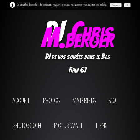
Ce site utilise des cookies. En continuant à naviguer sur ce site, vous acceptez notre utilisation des cookies.
Personnaliser
OK
DJ
Chris
M.berger
DJ de vos soirées dans le Bas
Rhin 67
ACCUEIL
PHOTOS
MATÉRIELS
FAQ
PHOTOBOOTH
PICTUR'WALL
LIENS