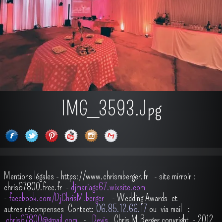
IMG_3593.jpg
Mentions légales
-
https://www.chrismberger.fr
- site mirroir :
chris67800.free.fr -
djmariage67.wixsite.com
-
facebook.com/DjChrisM.berger
-
Wedding Awards et
autres récompenses
Contact:
O6.85.12.66.17
ou via mail :
chris67800@gmail.com
-
Devis
Chris M.Berger copyright - 2012