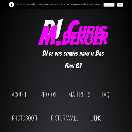
Ce site utilise des cookies. En continuant à naviguer sur ce site, vous acceptez notre utilisation des cookies.
Personnaliser
OK
DJ
Chris
M.berger
DJ de vos soirées dans le Bas
Rhin 67
ACCUEIL
PHOTOS
MATÉRIELS
FAQ
PHOTOBOOTH
PICTUR'WALL
LIENS