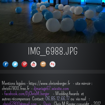
IMG_6988.JPG
Mentions légales
-
https://www.chrismberger.fr
- site mirroir :
chris67800.free.fr -
djmariage67.wixsite.com
-
facebook.com/DjChrisM.berger
-
Wedding Awards et
autres récompenses
Contact:
O6.85.12.66.17
ou via mail :
chris67800@gmail.com
-
Devis
Chris M.Berger copyright - 2012