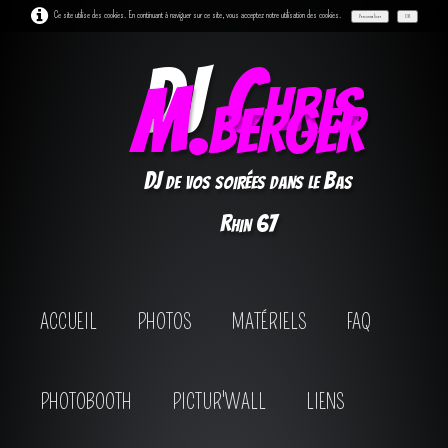
Ce site utilise des cookies. En continuant à naviguer sur ce site, vous acceptez notre utilisation des cookies.
Personnaliser
OK
DJ
Chris
M.berger
DJ de vos soirées dans le Bas
Rhin 67
ACCUEIL
PHOTOS
MATÉRIELS
FAQ
PHOTOBOOTH
PICTUR'WALL
LIENS