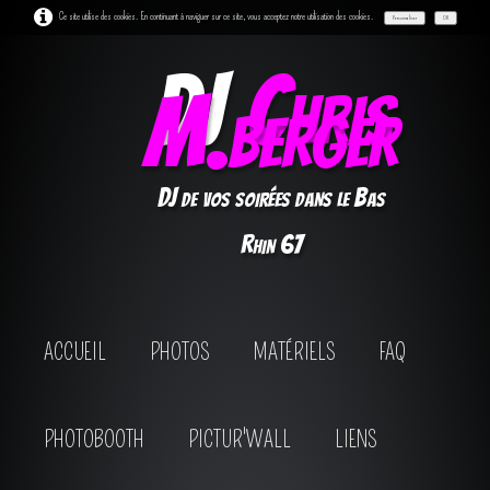
Ce site utilise des cookies. En continuant à naviguer sur ce site, vous acceptez notre utilisation des cookies.
Personnaliser
OK
DJ
Chris
M.berger
DJ de vos soirées dans le Bas
Rhin 67
ACCUEIL
PHOTOS
MATÉRIELS
FAQ
PHOTOBOOTH
PICTUR'WALL
LIENS