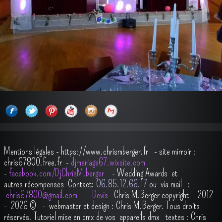
Mentions légales
-
https://www.chrismberger.fr
- site mirroir :
chris67800.free.fr -
djmariage67.wixsite.com
-
facebook.com/DjChrisM.berger
-
Wedding Awards et
autres récompenses
Contact:
O6.85.12.66.17
ou via mail :
chris67800@gmail.com
-
Devis
Chris M.Berger copyright - 2012
- 2026
© - webmaster et design : Chris M.Berger. Tous droits
réservés.
Tutoriel mise en dmx de vos appareils dmx
t
extes : Chris