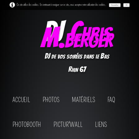
Ce site utilise des cookies. En continuant à naviguer sur ce site, vous acceptez notre utilisation des cookies.
Personnaliser
OK
DJ
Chris
M.berger
DJ de vos soirées dans le Bas
Rhin 67
ACCUEIL
PHOTOS
MATÉRIELS
FAQ
PHOTOBOOTH
PICTUR'WALL
LIENS