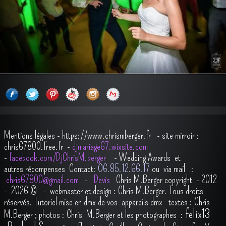
Mentions légales
-
https://www.chrismberger.fr
- site mirroir :
chris67800.free.fr -
djmariage67.wixsite.com
-
facebook.com/DjChrisM.berger
-
Wedding Awards et
autres récompenses
Contact:
O6.85.12.66.17
ou via mail :
chris67800@gmail.com
-
Devis
Chris M.Berger copyright - 2012
- 2026
© - webmaster et design : Chris M.Berger. Tous droits
réservés.
Tutoriel mise en dmx de vos appareils dmx
t
extes : Chris
felix13
M.Berger ; photos : Chris M.Berger et les photographes :