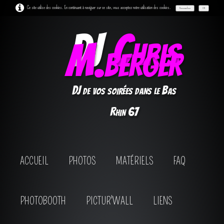
Ce site utilise des cookies. En continuant à naviguer sur ce site, vous acceptez notre utilisation des cookies.
Personnaliser
OK
DJ
Chris
M.berger
DJ de vos soirées dans le Bas
Rhin 67
ACCUEIL
PHOTOS
MATÉRIELS
FAQ
PHOTOBOOTH
PICTUR'WALL
LIENS