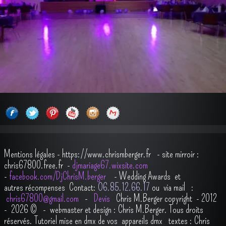
Mentions légales
-
https://www.chrismberger.fr
- site mirroir :
chris67800.free.fr -
djmariage67.wixsite.com
-
facebook.com/DjChrisM.berger
-
Wedding Awards et
autres récompenses
Contact:
O6.85.12.66.17
ou via mail :
chris67800@gmail.com
-
Devis
Chris M.Berger copyright - 2012
- 2026
© - webmaster et design : Chris M.Berger. Tous droits
réservés.
Tutoriel mise en dmx de vos appareils dmx
t
extes : Chris