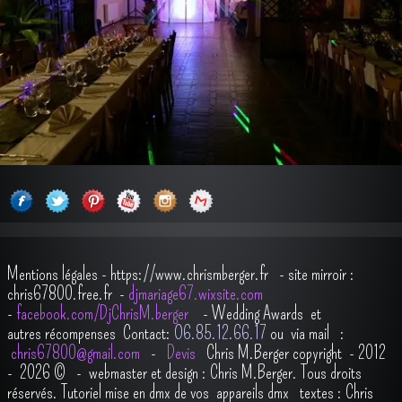
Mentions légales
-
https://www.chrismberger.fr
- site mirroir :
chris67800.free.fr -
djmariage67.wixsite.com
-
facebook.com/DjChrisM.berger
-
Wedding Awards et
autres récompenses
Contact:
O6.85.12.66.17
ou via mail :
chris67800@gmail.com
-
Devis
Chris M.Berger copyright - 2012
- 2026
© - webmaster et design : Chris M.Berger. Tous droits
réservés.
Tutoriel mise en dmx de vos appareils dmx
t
extes : Chris