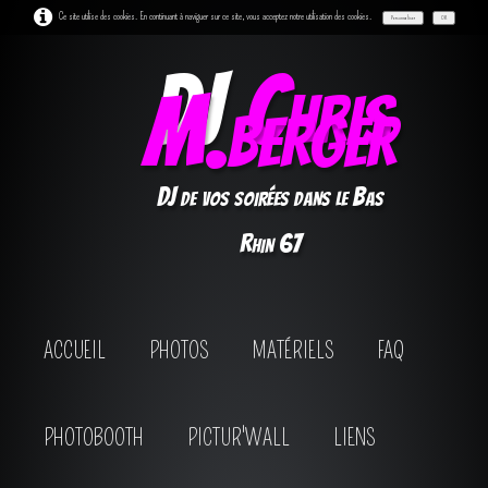
Ce site utilise des cookies. En continuant à naviguer sur ce site, vous acceptez notre utilisation des cookies.
Personnaliser
OK
DJ
Chris
M.berger
DJ de vos soirées dans le Bas
Rhin 67
ACCUEIL
PHOTOS
MATÉRIELS
FAQ
PHOTOBOOTH
PICTUR'WALL
LIENS