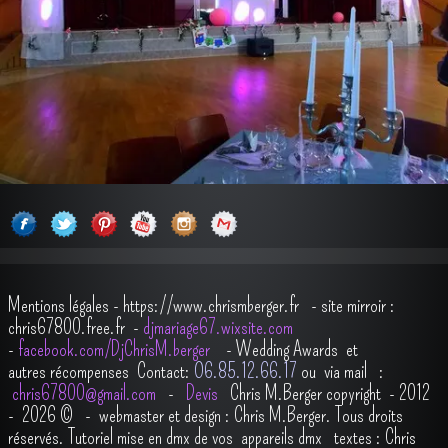
Mentions légales
-
https://www.chrismberger.fr
- site mirroir :
chris67800.free.fr -
djmariage67.wixsite.com
-
facebook.com/DjChrisM.berger
-
Wedding Awards et
autres récompenses
Contact:
O6.85.12.66.17
ou via mail :
chris67800@gmail.com
-
Devis
Chris M.Berger copyright - 2012
- 2026
© - webmaster et design : Chris M.Berger. Tous droits
réservés.
Tutoriel mise en dmx de vos appareils dmx
t
extes : Chris