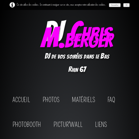
Ce site utilise des cookies. En continuant à naviguer sur ce site, vous acceptez notre utilisation des cookies.
Personnaliser
OK
DJ
Chris
M.berger
DJ de vos soirées dans le Bas
Rhin 67
ACCUEIL
PHOTOS
MATÉRIELS
FAQ
PHOTOBOOTH
PICTUR'WALL
LIENS