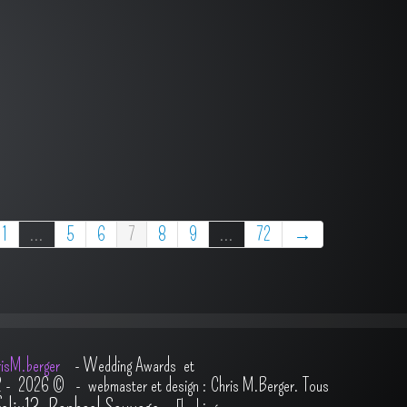
1
...
5
6
7
8
9
...
72
→
isM.berger
-
Wedding Awards et
2 - 2026
© - webmaster et design : Chris M.Berger. Tous