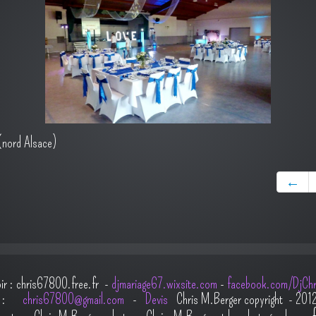
(nord Alsace)
←
oir : chris67800.free.fr -
djmariage67.wixsite.com
-
facebook.com/DjChr
il :
chris67800@gmail.com
-
Devis
Chris M.Berger copyright - 201