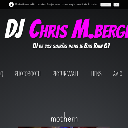
Ce site utilise des cookies. En continuant à naviguer sur ce site, vous acceptez notre utilisation des cookies.
Personnaliser
OK
DJ
Chris M.berg
DJ de vos soirées dans le Bas Rhin 67
AQ
PHOTOBOOTH
PICTUR'WALL
LIENS
AVIS
mothern