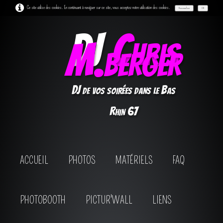
Ce site utilise des cookies. En continuant à naviguer sur ce site, vous acceptez notre utilisation des cookies.
Personnaliser
OK
DJ
Chris
M.berger
DJ de vos soirées dans le Bas
Rhin 67
ACCUEIL
PHOTOS
MATÉRIELS
FAQ
PHOTOBOOTH
PICTUR'WALL
LIENS