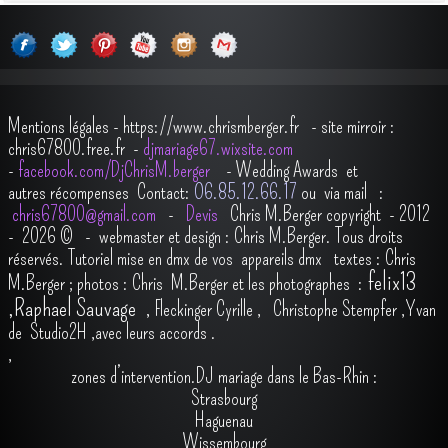
Mentions légales
-
https://www.chrismberger.fr
- site mirroir :
chris67800.free.fr -
djmariage67.wixsite.com
-
facebook.com/DjChrisM.berger
-
Wedding Awards et
autres récompenses
Contact:
O6.85.12.66.17
ou via mail :
chris67800@gmail.com
-
Devis
Chris M.Berger copyright - 2012
- 2026
© - webmaster et design : Chris M.Berger. Tous droits
réservés.
Tutoriel mise en dmx de vos appareils dmx
t
extes : Chris
felix13
M.Berger ; photos : Chris M.Berger et les photographes :
,
Raphael Sauvage
,
Fleckinger Cyrille
,
Christophe Stempfer
,
Yvan
de Studio2H
,avec leurs accords
.
,
zones d’intervention.DJ mariage dans le Bas-Rhin :
Strasbourg
Haguenau
Wissembourg