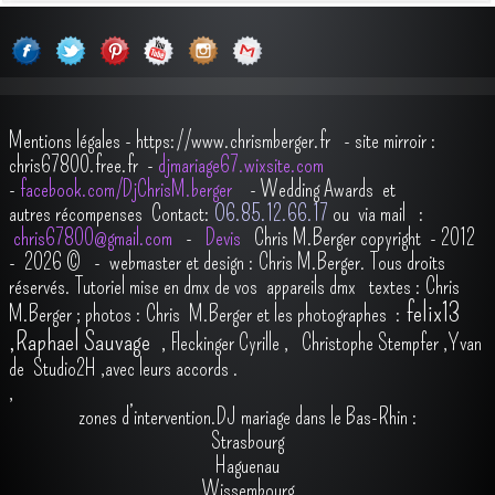
Mentions légales
-
https://www.chrismberger.fr
- site mirroir :
chris67800.free.fr -
djmariage67.wixsite.com
-
facebook.com/DjChrisM.berger
-
Wedding Awards et
autres récompenses
Contact:
O6.85.12.66.17
ou via mail :
chris67800@gmail.com
-
Devis
Chris M.Berger copyright - 2012
- 2026
© - webmaster et design : Chris M.Berger. Tous droits
réservés.
Tutoriel mise en dmx de vos appareils dmx
t
extes : Chris
felix13
M.Berger ; photos : Chris M.Berger et les photographes :
,
Raphael Sauvage
,
Fleckinger Cyrille
,
Christophe Stempfer
,
Yvan
de Studio2H
,avec leurs accords
.
,
zones d’intervention.DJ mariage dans le Bas-Rhin :
Strasbourg
Haguenau
Wissembourg