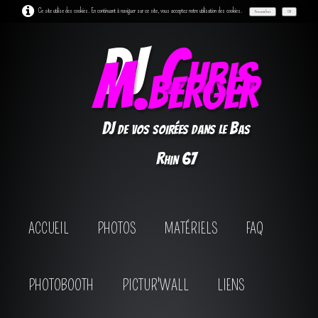
Ce site utilise des cookies. En continuant à naviguer sur ce site, vous acceptez notre utilisation des cookies.
Personnaliser
OK
DJ
Chris
M.berger
DJ de vos soirées dans le Bas
Rhin 67
ACCUEIL
PHOTOS
MATÉRIELS
FAQ
PHOTOBOOTH
PICTUR'WALL
LIENS