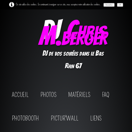
Ce site utilise des cookies. En continuant à naviguer sur ce site, vous acceptez notre utilisation des cookies.
Personnaliser
OK
DJ
Chris
M.berger
DJ de vos soirées dans le Bas
Rhin 67
ACCUEIL
PHOTOS
MATÉRIELS
FAQ
PHOTOBOOTH
PICTUR'WALL
LIENS