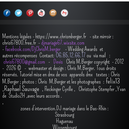
Mentions légales
-
https://www.chrismberger.fr
- site mirroir :
chris67800.free.fr -
djmariage67.wixsite.com
-
facebook.com/DjChrisM.berger
-
Wedding Awards et
autres récompenses
Contact:
O6.85.12.66.17
ou via mail :
chris67800@gmail.com
-
Devis
Chris M.Berger copyright - 2012
- 2026
© - webmaster et design : Chris M.Berger. Tous droits
réservés.
Tutoriel mise en dmx de vos appareils dmx
t
extes : Chris
felix13
M.Berger ; photos : Chris M.Berger et les photographes :
,
Raphael Sauvage
,
Fleckinger Cyrille
,
Christophe Stempfer
,
Yvan
de Studio2H
,avec leurs accords
.
,
zones d’intervention.DJ mariage dans le Bas-Rhin :
Strasbourg
Haguenau
Wissembourg