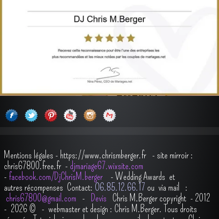
Mentions légales
-
https://www.chrismberger.fr
- site mirroir :
chris67800.free.fr -
djmariage67.wixsite.com
-
facebook.com/DjChrisM.berger
-
Wedding Awards et
autres récompenses
Contact:
O6.85.12.66.17
ou via mail :
chris67800@gmail.com
-
Devis
Chris M.Berger copyright - 2012
- 2026
© - webmaster et design : Chris M.Berger. Tous droits