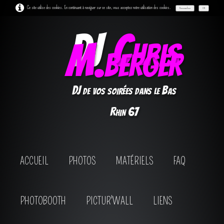
Ce site utilise des cookies. En continuant à naviguer sur ce site, vous acceptez notre utilisation des cookies.
Personnaliser
OK
DJ
Chris
M.berger
DJ de vos soirées dans le Bas
Rhin 67
ACCUEIL
PHOTOS
MATÉRIELS
FAQ
PHOTOBOOTH
PICTUR'WALL
LIENS