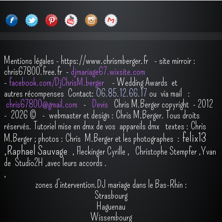
Mentions légales
-
https://www.chrismberger.fr
- site mirroir :
chris67800.free.fr -
djmariage67.wixsite.com
-
facebook.com/DjChrisM.berger
-
Wedding Awards et
autres récompenses
Contact:
O6.85.12.66.17
ou via mail :
chris67800@gmail.com
-
Devis
Chris M.Berger copyright - 2012
- 2026
© - webmaster et design : Chris M.Berger. Tous droits
réservés.
Tutoriel mise en dmx de vos appareils dmx
t
extes : Chris
felix13
M.Berger ; photos : Chris M.Berger et les photographes :
,
Raphael Sauvage
,
Fleckinger Cyrille
,
Christophe Stempfer
,
Yvan
de Studio2H
,avec leurs accords
.
,
zones d’intervention.DJ mariage dans le Bas-Rhin :
Strasbourg
Haguenau
Wissembourg