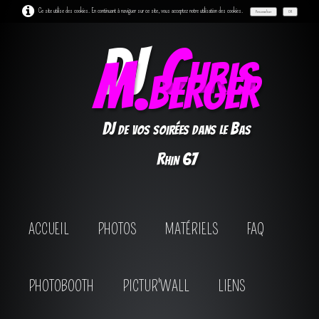
Ce site utilise des cookies. En continuant à naviguer sur ce site, vous acceptez notre utilisation des cookies.
Personnaliser
OK
DJ
Chris
M.berger
DJ de vos soirées dans le Bas
Rhin 67
ACCUEIL
PHOTOS
MATÉRIELS
FAQ
PHOTOBOOTH
PICTUR'WALL
LIENS